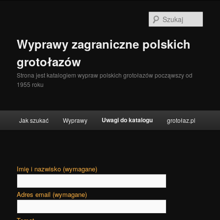
Szuka
Wyprawy zagraniczne polskich
grotołazów
Strona jest katalogiem wypraw polskich grotołazów począwszy od
1955 roku
Menu główne
Uwagi do katalogu
Jak szukać
Wyprawy
grotołaz.pl
Przeskocz do tekstu
Przeskocz do widgetów
Imię i nazwisko (wymagane)
Adres email (wymagane)