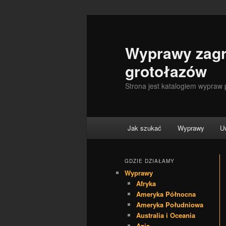
Wyprawy zagr
grotołazów
Strona jest katalogiem wypraw
Menu główne
Jak szukać
Wyprawy
U
Przeskocz do tekstu
Przeskocz do widgetów
GDZIE DZIAŁAMY
Wyprawy
Afryka
Ameryka Północna
Ameryka Południowa
Australia i Oceania
Azja