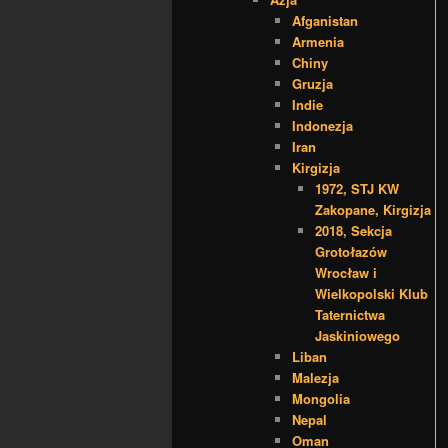
Afganistan
Armenia
Chiny
Gruzja
Indie
Indonezja
Iran
Kirgizja
1972, STJ KW
Zakopane, Kirgizja
2018, Sekcja
Grotołazów
Wrocław i
Wielkopolski Klub
Taternictwa
Jaskiniowego
Liban
Malezja
Mongolia
Nepal
Oman