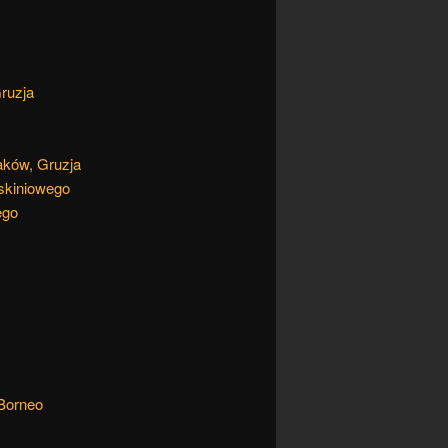
ruzja
aków, Gruzja
askiniowego
ego
 Borneo