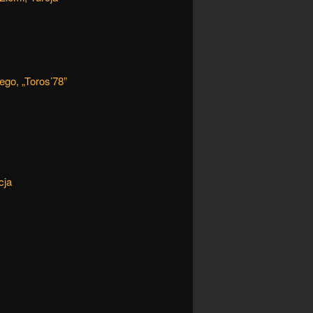
ego, „Toros’78”
cja