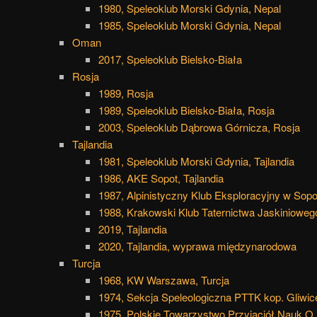
1980, Speleoklub Morski Gdynia, Nepal
1985, Speleoklub Morski Gdynia, Nepal
Oman
2017, Speleoklub Bielsko-Biała
Rosja
1989, Rosja
1989, Speleoklub Bielsko-Biała, Rosja
2003, Speleoklub Dąbrowa Górnicza, Rosja
Tajlandia
1981, Speleoklub Morski Gdynia, Tajlandia
1986, AKE Sopot, Tajlandia
1987, Alpinistyczny Klub Eksploracyjny w Sopoc
1988, Krakowski Klub Taternictwa Jaskiniowego
2019, Tajlandia
2020, Tajlandia, wyprawa międzynarodowa
Turcja
1968, KW Warszawa, Turcja
1974, Sekcja Speleologiczna PTTK kop. Gliwice
1975, Polskie Towarzystwo Przyjaciół Nauk O 