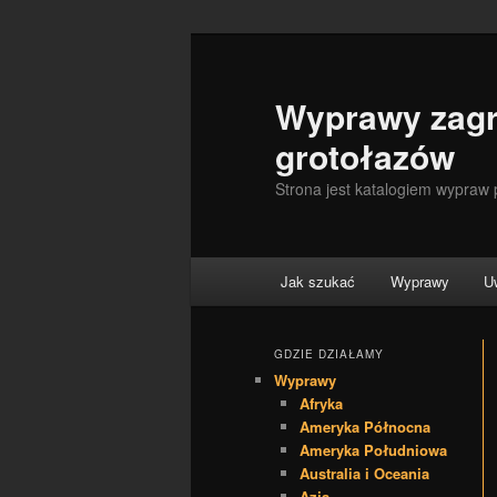
Wyprawy zagr
grotołazów
Strona jest katalogiem wypraw
Menu główne
Jak szukać
Wyprawy
U
Przeskocz do tekstu
Przeskocz do widgetów
GDZIE DZIAŁAMY
Wyprawy
Afryka
Ameryka Północna
Ameryka Południowa
Australia i Oceania
Azja