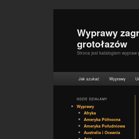
Wyprawy zagr
grotołazów
Strona jest katalogiem wypraw
Menu główne
Jak szukać
Wyprawy
U
Przeskocz do tekstu
Przeskocz do widgetów
GDZIE DZIAŁAMY
Wyprawy
Afryka
Ameryka Północna
Ameryka Południowa
Australia i Oceania
Azja