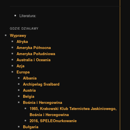
Literatura:
GDZIE DZIAŁAMY
Wyprawy
Afryka
Ameryka Północna
Ameryka Południowa
Australia i Oceania
Azja
Europa
Albania
Archipelag Svalbard
Austria
Belgia
Bośnia i Hercegowina
1985, Krakowski Klub Taternictwa Jaskiniowego,
Bośnia i Hercegowina
2016, SPELEOnurkowanie
Bułgaria