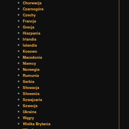
Chorwacja
Czarnogóra
Czechy
Francja
Grecja
Hiszpania
Irlandia
Islandia
Kosowo
Macedonia
Niemcy
Norwegia
Rumunia
Serbia
Słowacja
Słowenia
Szwajcaria
Szwecja
Ukraina
Węgry
Wielka Brytania