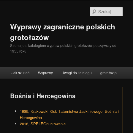
Szuka
Wyprawy zagraniczne polskich
grotołazów
Strona jest katalogiem wypraw polskich grotołazów począwszy od
1955 roku
Menu główne
Jak szukać
Wyprawy
Uwagi do katalogu
grotołaz.pl
Przeskocz do tekstu
Przeskocz do widgetów
Bośnia i Hercegowina
1985, Krakowski Klub Taternictwa Jaskiniowego, Bośnia i
Hercegowina
2016, SPELEOnurkowanie