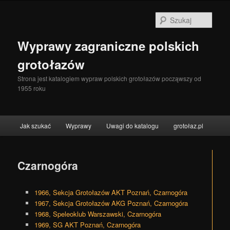
Szuka
Wyprawy zagraniczne polskich
grotołazów
Strona jest katalogiem wypraw polskich grotołazów począwszy od
1955 roku
Menu główne
Jak szukać
Wyprawy
Uwagi do katalogu
grotołaz.pl
Przeskocz do tekstu
Przeskocz do widgetów
Czarnogóra
1966, Sekcja Grotołazów AKT Poznań, Czarnogóra
1967, Sekcja Grotołazów AKG Poznań, Czarnogóra
1968, Speleoklub Warszawski, Czarnogóra
1969, SG AKT Poznań, Czarnogóra