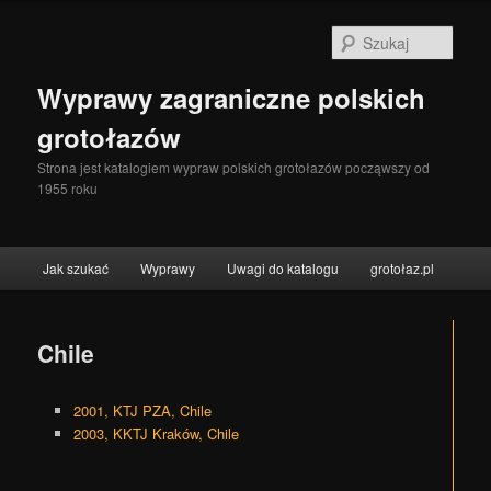
Szuka
Wyprawy zagraniczne polskich
grotołazów
Strona jest katalogiem wypraw polskich grotołazów począwszy od
1955 roku
Menu główne
Jak szukać
Wyprawy
Uwagi do katalogu
grotołaz.pl
Przeskocz do tekstu
Przeskocz do widgetów
Chile
2001, KTJ PZA, Chile
2003, KKTJ Kraków, Chile