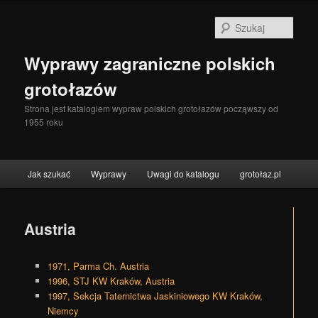
Szuka
Wyprawy zagraniczne polskich
grotołazów
Strona jest katalogiem wypraw polskich grotołazów począwszy od
1955 roku
Menu główne
Jak szukać
Wyprawy
Uwagi do katalogu
grotołaz.pl
Przeskocz do tekstu
Przeskocz do widgetów
Austria
1971, Parma Ch. Austria
1996, STJ KW Kraków, Austria
1997, Sekcja Taternictwa Jaskiniowego KW Kraków,
Niemcy