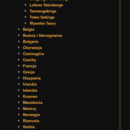
Loferer Steinberge
Tennengebirge
Totes Gebirge
Wysokie Taury
Belgia
Bośnia i Hercegowina
Bułgaria
Chorwacja
Czarnogóra
Czechy
Francja
Grecja
Hiszpania
Irlandia
Islandia
Kosowo
Macedonia
Niemcy
Norwegia
Rumunia
Serbia