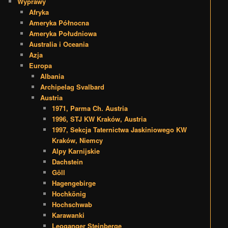
Wyprawy
Afryka
Ameryka Północna
Ameryka Południowa
Australia i Oceania
Azja
Europa
Albania
Archipelag Svalbard
Austria
1971, Parma Ch. Austria
1996, STJ KW Kraków, Austria
1997, Sekcja Taternictwa Jaskiniowego KW
Kraków, Niemcy
Alpy Karnijskie
Dachstein
Göll
Hagengebirge
Hochkönig
Hochschwab
Karawanki
Leoganger Steinberge