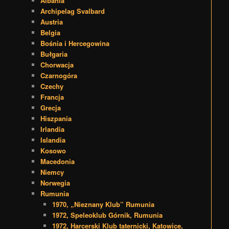
Albania
Archipelag Svalbard
Austria
Belgia
Bośnia i Hercegowina
Bułgaria
Chorwacja
Czarnogóra
Czechy
Francja
Grecja
Hiszpania
Irlandia
Islandia
Kosowo
Macedonia
Niemcy
Norwegia
Rumunia
1970, „Nieznany Klub” Rumunia
1972, Speleoklub Górnik, Rumunia
1972, Harcerski Klub taternicki, Katowice,