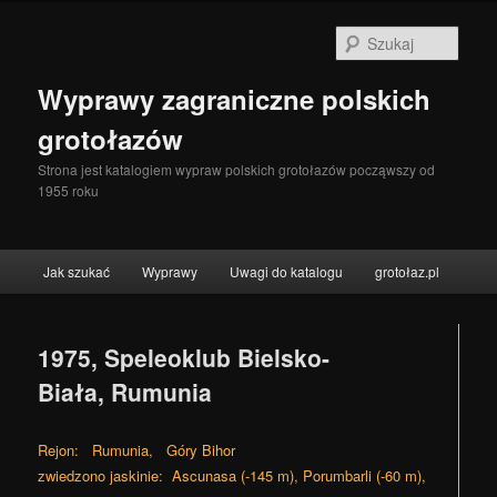
Szuka
Wyprawy zagraniczne polskich
grotołazów
Strona jest katalogiem wypraw polskich grotołazów począwszy od
1955 roku
Menu główne
Jak szukać
Wyprawy
Uwagi do katalogu
grotołaz.pl
Przeskocz do tekstu
Przeskocz do widgetów
1975, Speleoklub Bielsko-
Biała, Rumunia
Rejon: Rumunia, Góry Bihor
zwiedzono jaskinie: Ascunasa (-145 m), Porumbarli (-60 m),