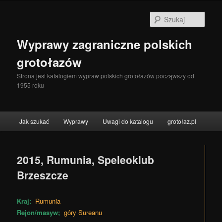
Szuka
Wyprawy zagraniczne polskich
grotołazów
Strona jest katalogiem wypraw polskich grotołazów począwszy od
1955 roku
Menu główne
Jak szukać
Wyprawy
Uwagi do katalogu
grotołaz.pl
Przeskocz do tekstu
Przeskocz do widgetów
2015, Rumunia, Speleoklub
Brzeszcze
Kraj:
Rumunia
Rejon/masyw;
góry Sureanu