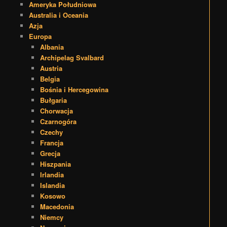
Ameryka Południowa
Australia i Oceania
Azja
Europa
Albania
Archipelag Svalbard
Austria
Belgia
Bośnia i Hercegowina
Bułgaria
Chorwacja
Czarnogóra
Czechy
Francja
Grecja
Hiszpania
Irlandia
Islandia
Kosowo
Macedonia
Niemcy