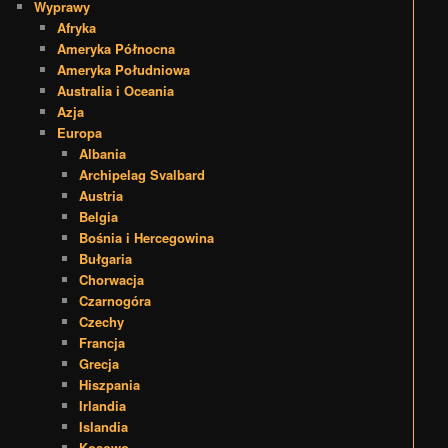
Wyprawy
Afryka
Ameryka Północna
Ameryka Południowa
Australia i Oceania
Azja
Europa
Albania
Archipelag Svalbard
Austria
Belgia
Bośnia i Hercegowina
Bułgaria
Chorwacja
Czarnogóra
Czechy
Francja
Grecja
Hiszpania
Irlandia
Islandia
Kosowo