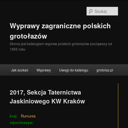
Szuka
Wyprawy zagraniczne polskich
grotołazów
Strona jest katalogiem wypraw polskich grotołazów począwszy od
1955 roku
Menu główne
Jak szukać
Wyprawy
Uwagi do katalogu
grotołaz.pl
Przeskocz do tekstu
Przeskocz do widgetów
2017, Sekcja Taternictwa
Jaskiniowego KW Kraków
kraj;
Rumunia
rejon/masyw;