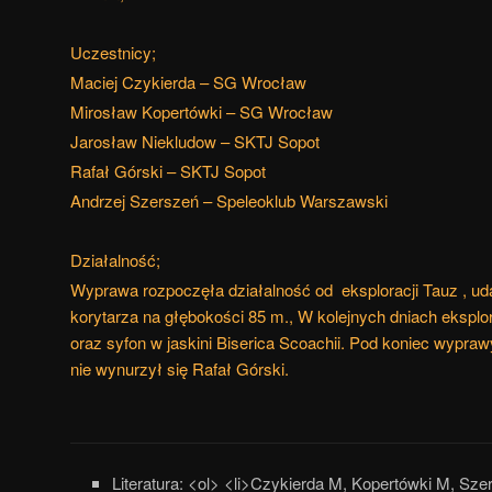
Uczestnicy;
Maciej Czykierda – SG Wrocław
Mirosław Kopertówki – SG Wrocław
Jarosław Niekludow – SKTJ Sopot
Rafał Górski – SKTJ Sopot
Andrzej Szerszeń – Speleoklub Warszawski
Działalność;
Wyprawa rozpoczęła działalność od eksploracji Tauz , ud
korytarza na głębokości 85 m., W kolejnych dniach eksp
oraz syfon w jaskini Biserica Scoachii. Pod koniec wypra
nie wynurzył się Rafał Górski.
Literatura:
<ol> <li>Czykierda M, Kopertówki M, Sz