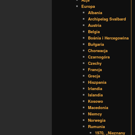
Europa
Albania
Archipelag Svalbard
Austria
Belgia
Bośnia i Hercegowina
Bułgaria
Chorwacja
Czarnogóra
Czechy
Francja
Grecja
Hiszpania
Irlandia
Islandia
Kosowo
Macedonia
Niemcy
Norwegia
Rumunia
1970, „Nieznany