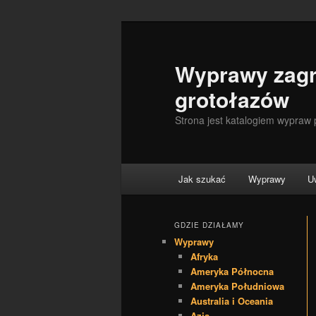
Wyprawy zagr
grotołazów
Strona jest katalogiem wypraw
Menu główne
Jak szukać
Wyprawy
U
Przeskocz do tekstu
Przeskocz do widgetów
GDZIE DZIAŁAMY
Wyprawy
Afryka
Ameryka Północna
Ameryka Południowa
Australia i Oceania
Azja